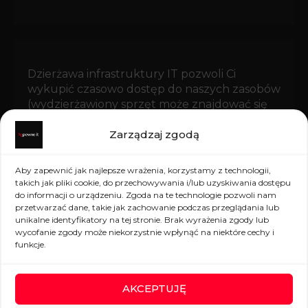
Dzierżawa infrastruktury IT pozwoli Ci
wykupić czasowo dostęp do naszych zasobów
(wydzierżawiony sprzęt może znajdować się
zarówno w naszej serwerowni, jak i u Ciebie w
Zarządzaj zgodą
biurze), dzięki czemu możesz bez przeszkód
kontynuować swoją działalność, nie martwiąc
się o wydatki związane z zakupem
Aby zapewnić jak najlepsze wrażenia, korzystamy z technologii,
odpowiednich urządzeń.
takich jak pliki cookie, do przechowywania i/lub uzyskiwania dostępu
do informacji o urządzeniu. Zgoda na te technologie pozwoli nam
przetwarzać dane, takie jak zachowanie podczas przeglądania lub
unikalne identyfikatory na tej stronie. Brak wyrażenia zgody lub
wycofanie zgody może niekorzystnie wpłynąć na niektóre cechy i
funkcje.
SKONTAKTUJ SIĘ Z
AKCEPTUJĘ
NAMI