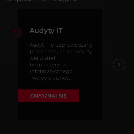
Audyty IT
Ko
Audyt IT przeprowadzany
Ko
przez naszą firmę dotyczy
in
wielu stref
in
bezpieczeństwa
pe
informatycznego
na
Twojego biznesu.
ry
ZAPOZNAJ SIĘ
ZA