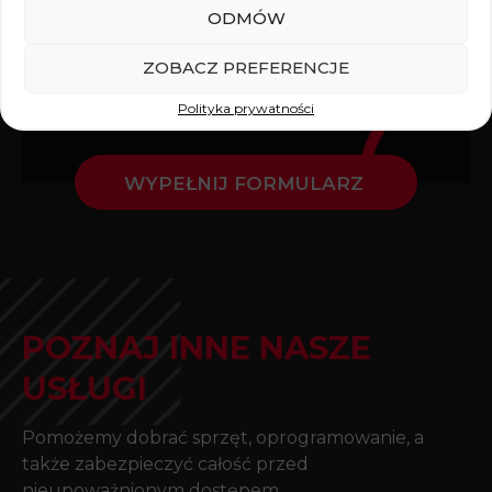
ODMÓW
Potrzebujesz dodatkowych zasobów na czas
trwania projektu lub naprawy obecnej
ZOBACZ PREFERENCJE
infrastruktury? Skontaktuj się z nami i
Polityka prywatności
sprawdź możliwości wynajmu.
WYPEŁNIJ FORMULARZ
POZNAJ INNE NASZE
USŁUGI
Pomożemy dobrać sprzęt, oprogramowanie, a
także zabezpieczyć całość przed
nieupoważnionym dostępem.