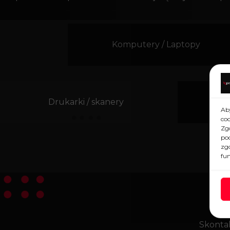
Komputery / Laptopy
Drukarki / skanery
M
Aby
co
Zg
pod
zg
fun
SK
Skontak