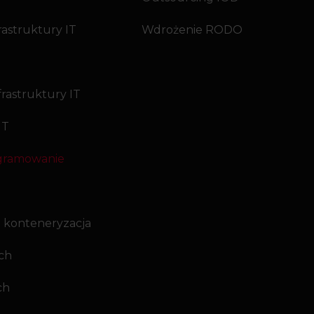
rastruktury IT
Wdrożenie RODO
frastruktury IT
IT
ogramowanie
 i konteneryzacja
ch
ch