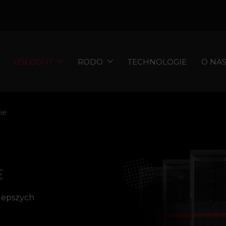
USŁUGI IT
RODO
TECHNOLOGIE
O NA
ie
E
jlepszych