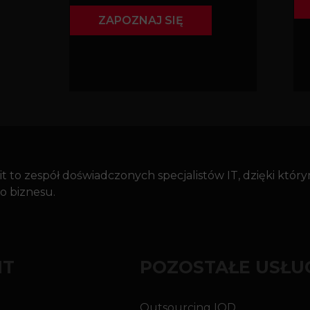
ZAPOZNAJ SIĘ
t to zespół doświadczonych specjalistów IT, dzięki któ
o biznesu.
IT
POZOSTAŁE USŁU
Outsourcing IOD